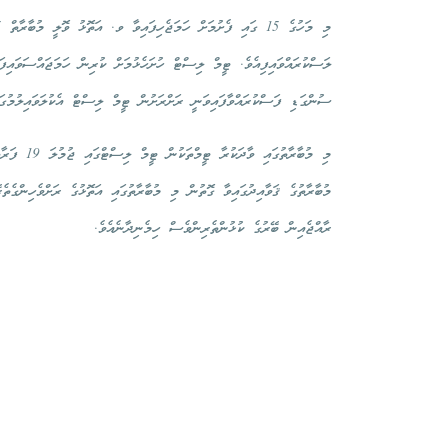
ސުންގަޑި ފަސްކުރައްވާފައިވަނީ ރަށްރަށުން ޓީމް ލިސްޓް އެކުލަވައިލުމުގައ
ރާއްޖެއިން ބޭރުގެ ކުޅުންތެރިންވެސް ހިމެނިދާނެއެވެ.