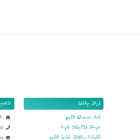
މުހިންމު ލިންކުތައް
ކައުންސިލ
ލޯކަލް ގަވަރމަންޓް އޮތޯރިޓީ
ނޫ
ރައީސުލް ޖުމްހޫރިއްޔާގެ އޮފީސް
02
މޯލްޑިވްސް އިންލޭންޑް ރެވެނިއު އޮތޯރިތީ
mv