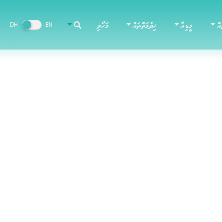
އް
މީޑިއާ
ޚިދުމަތްތައް
މަހޯލި
DH
EN