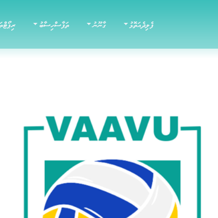
ފެލިދެއަތޮޅު
ގާނޫނު
ތަފާސްހިސާބު
ރިޕޯޓްތަ