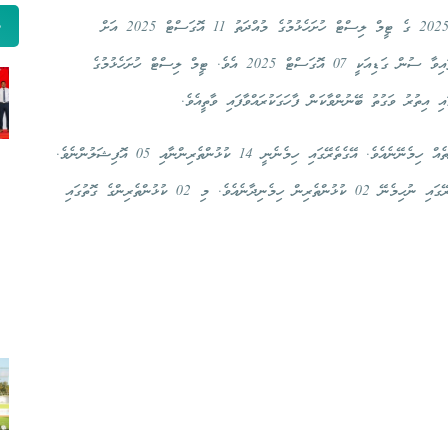
އ
މި މަހުގެ 15 ގައި ފެށުމަށް ހަމަޖެހިފައިވާ ވ. އަތޮޅު ވޮލީ މުބާރާތް 2025 ގެ ޓީމް ލިސްޓް ހުށަހެޅުމުގެ މުއްދަތު 11 އޮގަސްޓް 2025 އަށް
ލަސްކުރައްވައިފިއެވެ. ޓީމް ލިސްޓް ހުށަހެޅުމަށް ކުރިން ހަމަޖައްސަވައިފައިވާ ސުން ގަޑިއަކީ 07 އޮގަސްޓް 2025 އެވެ. ޓީމް ލިސްޓް ހުށަހެޅުމުގެ
ި އިތުރު ވަގުތު ބޭނުންވާކަން ފާހަގަކުރައްވާފައި ވާތީއެވެ.
މި މުބާރާތުގައި ވާދަކުރާ ޓީމްތަކުން ޓީމް ލިސްޓްގައި ޖުމުލަ 19 ފަރާތެއް ހިމެނޭނެއެވެ. އޭގެތެރޭގައި ހިމެނެނީ 14 ކުޅުންތެރިންނާއި 05 އޮފިޝަލުންނެވެ.
މުބާރާތުގެ ޤަވާއިދުގައިވާ ގޮތުން މި މުބާރާތުގައި އަތޮޅުގެ ރަށްވެހިންގެތެރޭގައި ނުހިމެނޭ 02 ކުޅުންތެރިން ހިމެނިދާނެއެވެ. މި 02 ކުޅުންތެރިންގެ ގޮތުގައި