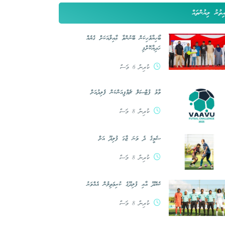
ިތުރު ލިޔުންތައް
ބޯހިޔާވެހިކަން ބޭނުންވާ ޢާއިލާއަކަށް ގެޔެއް
ހަދިޔާކޮށްފި
ކުރިން 6 މަސް
ވާވު ފުޓްސަލް ޗެމްޕިއަންކަން ފެލިދުއަށް
ކުރިން 8 މަސް
ސެމީގެ ދެ ވަނަ ޖާގަ ފުލިދޫ އަށް
ކުރިން 8 މަސް
ކެޔޮދޫ އާއި ފުލިދޫގެ ކުރިމަތިލުން އެއްވަރު
ކުރިން 8 މަސް