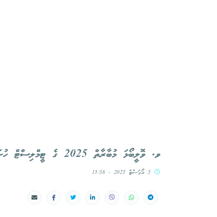
ވ. ވޮލީބޯޅަ މުބާރާތް 2025 ގެ ޓީމްލިސްޓް ހުށަހެޅުމަށް ދެވިފައިވާ މުއްދަތު އިތުރުކޮށްފި
5 އޯގަސްޓް 2025 - 13:58