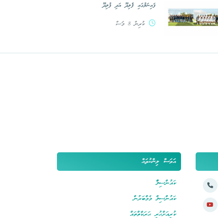
ފައިނަލުގައި ފެލިދޫ އަދި ފުލިދޫ
ކުރިން 8 މަސް
އަވަސް ލިންކުތައް
ކައުންސިލްް
ކައުންސިލް މެމްބަރުން
ކުރިއަށްހުރި ޙަރަކާތްތައް