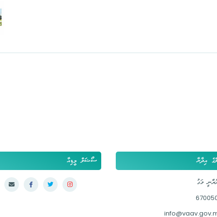
ްގެ އިދާރާ
ސޯޝަލް މީޑިއާ
ރާނީ މަގު
67005
info@vaav.gov.