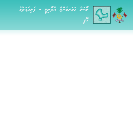
ލޯކަލް ގަވަރމެންޓް އޮތޯރިޓީ - ފެލިދެއަތޮޅު
ގޮފި