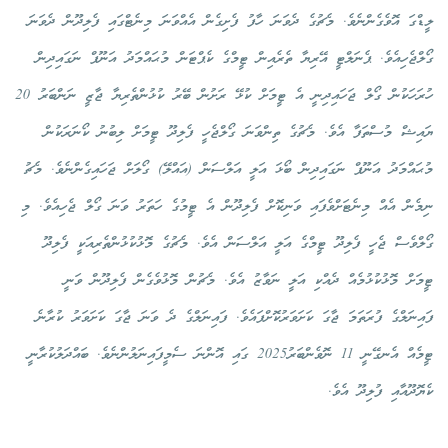
ލީޑްގަ އޮވެގެންނެވެ. މެޗުގެ ދެވަނަ ހާފު ފެށިގެން އެއްވަނަ މިނެޓްގައި ފެލިދޫން ދެވަނަ
ގޯލްޖެހިއެވެ. ޕެނަލްޓީ އޭރިޔާ ތެރެއިން ޓީމްގެ ކެޕްޓަން މުޙައްމަދު އަނޫފް ނަގައިދިން
ހުރަހަކުން ގޯލް ޖަހައިދިނީ އެ ޓީމަށް ކުޅޭ ރަށުން ބޭރު ކުޅުންތެރިޔާ ޖާޒީ ނަންބަރު 20
ޔައިޝް މުސްތަފާ އެވެ. މެޗުގެ ތިންވަނަ ގޯލްޖެހީ ފެލިދޫ ޓީމަށް ލިބުނު ކޯނަރަކުން
މުޙައްމަދު އަނޫފް ނަގައިދިން ބޯޅަ އަލީ އަލްސަން (އައްލޭ) ގޯލަށް ޖަހައިގެންނެވެ. މެޗު
ނިމެން އެއް މިނެޓަށްވެފައި ވަނިކޮށް ފެލިދޫން އެ ޓީމުގެ ހަތަރު ވަނަ ގޯލް ޖެހިއެވެ. މި
ގޯލްވެސް ޖެހީ ފެލިދޫ ޓީމްގެ އަލީ އަލްސަން އެވެ. މެޗުގެ މޮޅުކުޅުންތެރިއަކީ ފެލިދޫ
ޓީމަށް މޮޅުކުޅުމެއް ދެއްކި އަލީ ނަވާޒު އެވެ. މެޗުން މޮޅުވެގެން ފެލިދޫން ވަނީ
ފައިނަލްގެ ފުރަތަމަ ޖާގަ ކަށަވަރުކޮށްފައެވެ. ފައިނަލްގެ ދެ ވަނަ ޖާގަ ކަށަވަރު ކުރާނެ
ޓީމެއް އެނގޭނީ 11 ނޮވެންބަރު2025 ގައި އޮންނަ ސެމީފައިނަލުންނެވެ. ބައްދަލުކުރާނީ
ކެޔޮދޫއާއި ފުލިދޫ އެވެ.