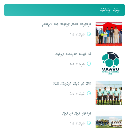
އިތުރު ލިޔުންތައް
ބޯހިޔާވެހިކަން ބޭނުންވާ ޢާއިލާއަކަށް ގެޔެއް ހަދިޔާކޮށްފި
ކުރިން 6 މަސް
ވާވު ފުޓްސަލް ޗެމްޕިއަންކަން ފެލިދުއަށް
ކުރިން 8 މަސް
ކެޔޮދޫ އާއި ފުލިދޫގެ ކުރިމަތިލުން އެއްވަރު
ކުރިން 8 މަސް
ފައިނަލުގައި ފެލިދޫ އަދި ފުލިދޫ
ކުރިން 8 މަސް