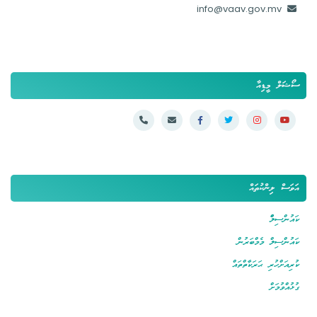
info@vaav.gov.mv
ސޯޝަލް މީޑިއާ
އަވަސް ލިންކުތައް
ކައުންސިލްް
ކައުންސިލް މެމްބަރުން
ކުރިއަށްހުރި ޙަރަކާތްތައް
ގުޅުއްވުމަށް