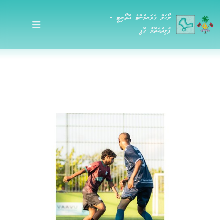
ލޯކަލް ގަވަރމެންޓް އޮތޯރިޓީ -
ފެލިދެއަތޮޅު ގޮފި