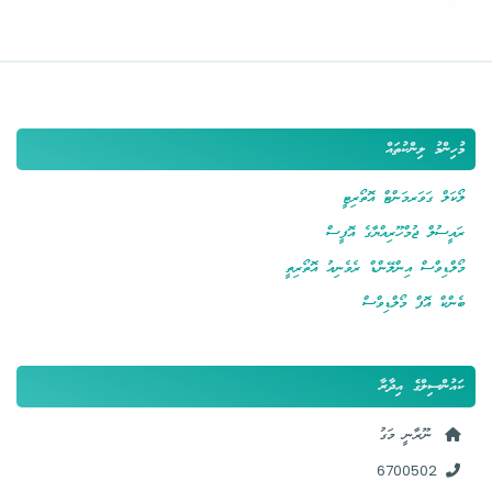
މުހިންމު ލިންކުތައް
ލޯކަލް ގަވަރމަންޓް އޮތޯރިޓީ
ރައީސުލް ޖުމްހޫރިއްޔާގެ އޮފީސް
މޯލްޑިވްސް އިންލޭންޑް ރެވެނިއު އޮތޯރިތީ
ބެންކް އޮފް މޯލްޑިވްސް
ކައުންސިލްގެ އިދާރާ
ނޫރާނީ މަގު
6700502