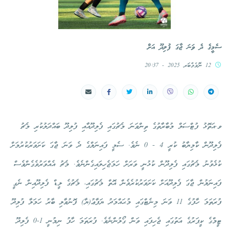
ސެމީގެ ދެ ވަނަ ޖާގަ ފުލިދޫ އަށް
12 ނޮވެމްބަރ 2025 - 20:37
ވ.އަތޮޅު ފުޓްސަލް މުބާރާތުގެ ތިންވަނަ މެޗުގައި ފެލިދޫއާއި ފުލިދޫ ބައްދަލުކުރި މެޗު
ފެލިދޫން ކާމިޔާބު ކުރީ 4 - 0 ނެވެ. ސެމީ ފައިނަލްގެ ދެ ވަނަ ޖާގަ ކަށަވަރުކުރުމަށް
ކުޅެވުނު މެޗުގައި ފެލިދޫން ކުޅުނީ ވަރަށް ހަމަޖެހިލައިގެންނެވެ. މެޗު އެއްވަރުވެގެންވެސް
ފައިނަލުން ޖާގަ ފެލިދޫއަށް ކަށަވަރުކުރެވެން އޮތް މެޗުގައި، މެޗުގެ ލީޑް ފެލިދޫއިން ނެގީ
ފުރަތަމަ ހާފުގެ 11 ވަނަ މިނެޓްގައި މުޙައްމަދު ޔަފާޢު(ޔާ) ފޮނުވާލި ބާރު ހަމަލާ ފުލިދޫ
ޓީމްގެ ކީޕަރުގެ އަތުގައި ޖެހިފައި ވަން ގޯލުންނެވެ. ފުރަތަމަ ހާފު ނިމުނީ 1-0 ފެލިދޫ